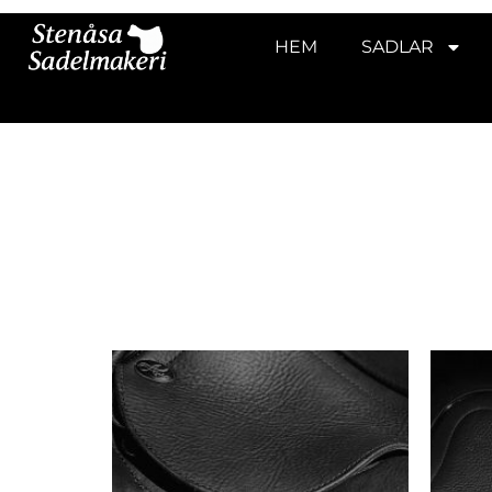
HEM
SADLAR