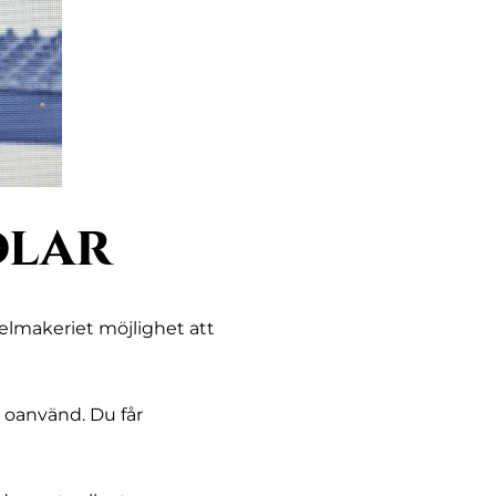
dlar
elmakeriet möjlighet att
är oanvänd. Du får