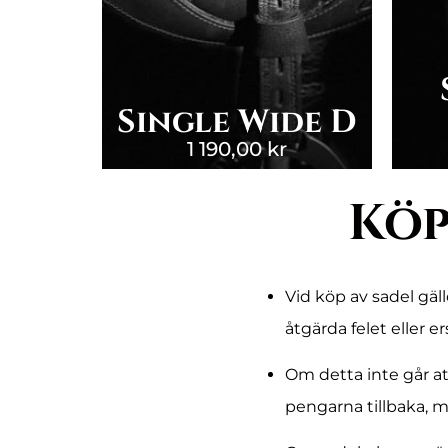
Single Wide D
1 190,00
kr
Köp
Vid köp av sadel gäl
åtgärda felet eller 
Om detta inte går at
pengarna tillbaka, m