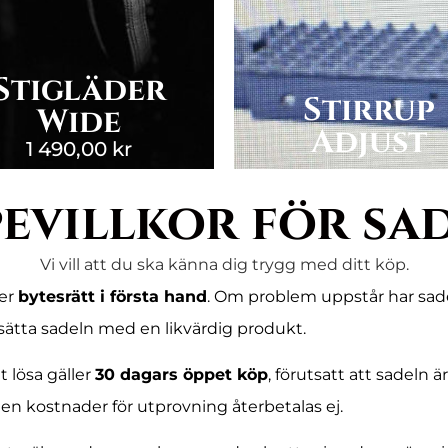
Stigläder
Stirrup
Wide
Adjust
1 490,00
kr
evillkor för sa
Vi vill att du ska känna dig trygg med ditt köp.
ler
bytesrätt i första hand
. Om problem uppstår har sad
ersätta sadeln med en likvärdig produkt.
t lösa gäller
30 dagars öppet köp
, förutsatt att sadeln 
en kostnader för utprovning återbetalas ej.